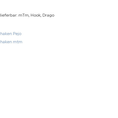
lieferbar: mTm, Hook, Drago
shaken Pejo
tshaken mtm